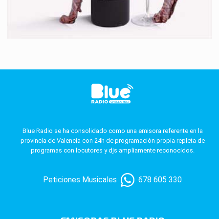
Blue Radio se ha consolidado como una emisora referente en la
provincia de Valencia con 24h de programación propia repleta de
programas con locutores y djs ampliamente reconocidos.
Peticiones Musicales
678 605 330